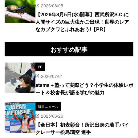
2026/08/05
【2026年8月5日(水)開幕】西武所沢S.C.に
人間サイズの巨大虫かご出現！世界のレア
なカブクワとふれあおう!【PR】
おすすめ記事
PR
2026/07/01
atama＋塾って実際どう？小学生の体験レポ
ート＆校舎長が語る学びの魅力
所沢ニュース
2025/06/26
【全日本】初表彰台！所沢出身の若手バイ
クレーサー松島璃空 選手