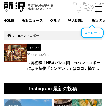
メニュー
所沢市の今が分かる
地域No.1メディア
HOME
所沢ニュース
グルメ
開店&閉店
所沢の人
スクロール
>
ヨハン・コボー
イベント
2021/02/16
世界初演！NBAバレエ団 ヨハン・コボー
による新作『シンデレラ』はコロナ禍で…
Instagram 最新の投稿