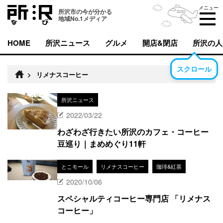
メニュー
所沢市の今が分かる
地域No.1メディア
HOME
所沢ニュース
グルメ
開店&閉店
所沢の人
スクロール
>
リメナスコーヒー
所沢ニュース
2022/03/22
わざわざ行きたい所沢のカフェ・コーヒー
豆巡り｜まめめぐり11軒
とこモール
リメナスコーヒー
珈琲&紅茶
2020/10/06
スペシャルティコーヒー専門店 「リメナス
コーヒー」