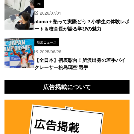
PR
2026/07/01
atama＋塾って実際どう？小学生の体験レポ
ート＆校舎長が語る学びの魅力
所沢ニュース
2025/06/26
【全日本】初表彰台！所沢出身の若手バイ
クレーサー松島璃空 選手
広告掲載について