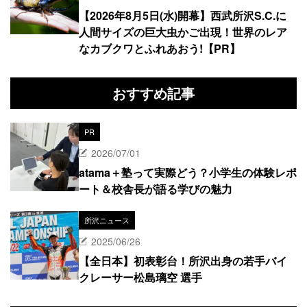
【2026年8月5日(水)開幕】西武所沢S.C.に
人間サイズの巨大虫かご出現！世界のレア
なカブクワとふれあおう!【PR】
おすすめ記事
PR
2026/07/01
atama＋塾って実際どう？小学生の体験レポ
ート＆校舎長が語る学びの魅力
所沢ニュース
2025/06/26
【全日本】初表彰台！所沢出身の若手バイ
クレーサー松島璃空 選手