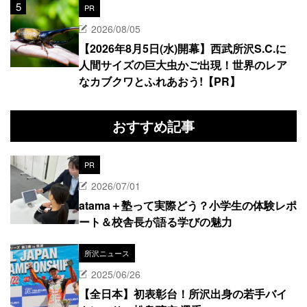
PR
2026/08/05
【2026年8月5日(水)開幕】西武所沢S.C.に
人間サイズの巨大虫かご出現！世界のレア
なカブクワとふれあおう!【PR】
おすすめ記事
PR
2026/07/01
atama＋塾って実際どう？小学生の体験レポ
ート＆校舎長が語る学びの魅力
所沢ニュース
2025/06/26
【全日本】初表彰台！所沢出身の若手バイ