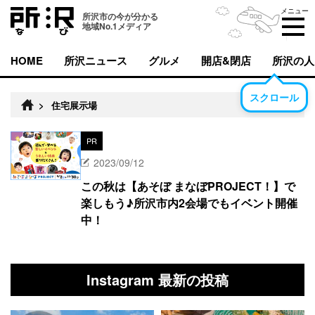
メニュー
所沢市の今が分かる
地域No.1メディア
HOME
所沢ニュース
グルメ
開店&閉店
所沢の人
スクロール
>
住宅展示場
PR
2023/09/12
この秋は【あそぼ まなぼPROJECT！】で
楽しもう♪所沢市内2会場でもイベント開催
中！
Instagram 最新の投稿