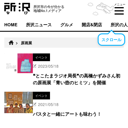
メニュー
所沢市の今が分かる
地域No.1メディア
HOME
所沢ニュース
グルメ
開店&閉店
所沢の人
スクロール
>
原画展
イベント
2023/05/18
❝とこたまラジオ局長❞の高橋かずみさん初
の原画展「青い壺のヒミツ」を開催
イベント
2021/05/18
パスタと一緒にアートも味わう！