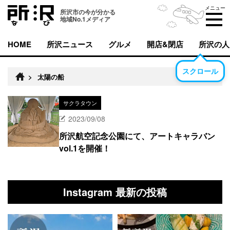
メニュー
所沢市の今が分かる
地域No.1メディア
HOME
所沢ニュース
グルメ
開店&閉店
所沢の人
スクロール
>
太陽の船
サクラタウン
2023/09/08
所沢航空記念公園にて、アートキャラバン
vol.1を開催！
Instagram 最新の投稿