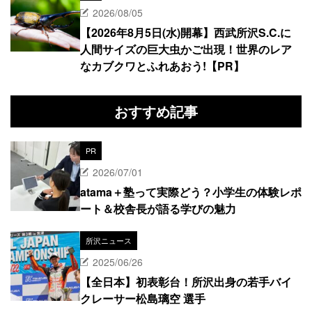
2026/08/05
【2026年8月5日(水)開幕】西武所沢S.C.に
人間サイズの巨大虫かご出現！世界のレア
なカブクワとふれあおう!【PR】
おすすめ記事
PR
2026/07/01
atama＋塾って実際どう？小学生の体験レポ
ート＆校舎長が語る学びの魅力
所沢ニュース
2025/06/26
【全日本】初表彰台！所沢出身の若手バイ
クレーサー松島璃空 選手