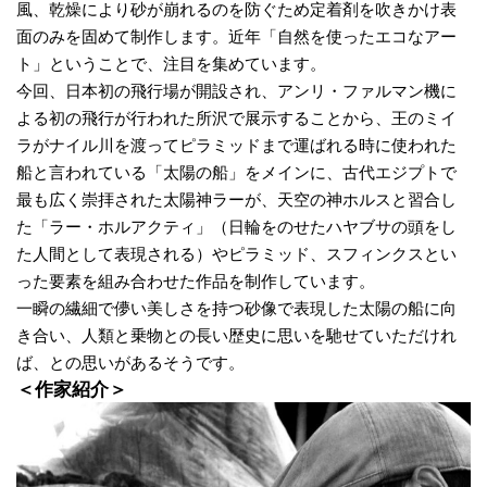
風、乾燥により砂が崩れるのを防ぐため定着剤を吹きかけ表
面のみを固めて制作します。近年「自然を使ったエコなアー
ト」ということで、注目を集めています。
今回、日本初の飛行場が開設され、アンリ・ファルマン機に
よる初の飛行が行われた所沢で展示することから、王のミイ
ラがナイル川を渡ってピラミッドまで運ばれる時に使われた
船と言われている「太陽の船」をメインに、古代エジプトで
最も広く崇拝された太陽神ラーが、天空の神ホルスと習合し
た「ラー・ホルアクティ」（日輪をのせたハヤブサの頭をし
た人間として表現される）やピラミッド、スフィンクスとい
った要素を組み合わせた作品を制作しています。
一瞬の繊細で儚い美しさを持つ砂像で表現した太陽の船に向
き合い、人類と乗物との長い歴史に思いを馳せていただけれ
ば、との思いがあるそうです。
＜作家紹介＞