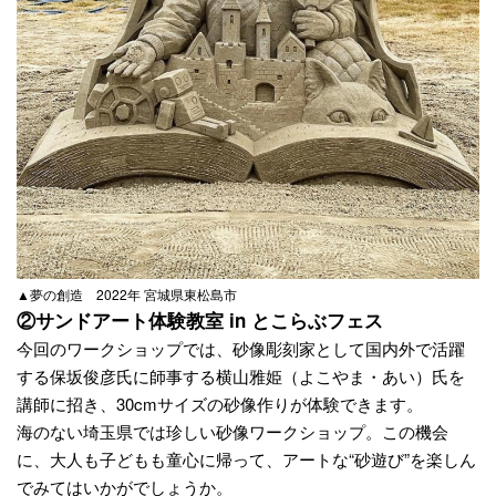
▲夢の創造 2022年 宮城県東松島市
②サンドアート体験教室 in とこらぶフェス
今回のワークショップでは、砂像彫刻家として国内外で活躍
する保坂俊彦氏に師事する横山雅姫（よこやま・あい）氏を
講師に招き、30cmサイズの砂像作りが体験できます。
海のない埼玉県では珍しい砂像ワークショップ。この機会
に、大人も子どもも童心に帰って、アートな“砂遊び”を楽しん
でみてはいかがでしょうか。