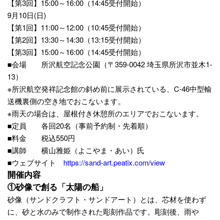
【第3回】15:00～16:00（14:45受付開始）
9月10日(日)
【第1回】11:00～12:00（10:45受付開始）
【第2回】13:30～14:30（13:15受付開始）
【第3回】15:00～16:00（14:45受付開始）
■会場 所沢航空記念公園（〒359-0042 埼玉県所沢市並木1-
13）
※所沢航空発祥記念館の斜め前に展示されている、C-46中型輸
送機裏側の空き地でおこないます。
※雨天の場合は、屋根付き休憩所のエリアでおこないます。
■定員 各回20名（事前予約制・先着順）
■料金 税込550円
■講師 横山雅姫（よこやま・あい）氏
■ウェブサイト
https://sand-art.peatix.com/view
開催内容
①砂像で創る「太陽の船」
砂像（サンドクラフト・サンドアート）とは、芯材を使わず
に、砂と水のみで制作された彫刻作品です。彫刻後、雨や