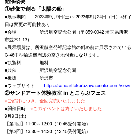
開催概要
①砂像で創る「太陽の船」
■展示期間 2023年9月9日(土)～2023年9月24日（日）※終了
日は変更の可能性あり
■会場 所沢航空記念公園（〒359-0042 埼玉県所沢
市並木1-13）
※展示場所は、所沢航空発祥記念館の斜め前に展示されている
C-46中型輸送機周辺の空き地付近になります。
■観覧料 無料
■共催 所沢航空記念公園
■後援 所沢市
■ウェブサイト
https://sandarttokorozawa.peatix.com/view/
②サンドアート体験教室 in とこらぶフェス
※ご好評につき、全回完売いたしました
■開催日時
※このイベントは終了いたしました
9月9日(土)
【第1回】11:00～12:00（10:45受付開始）
【第2回】13:30～14:30（13:15受付開始）