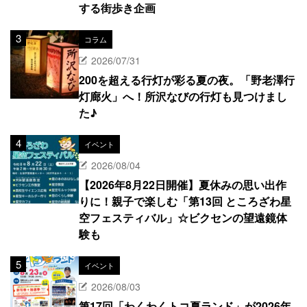
する街歩き企画
コラム
2026/07/31
200を超える行灯が彩る夏の夜。「野老澤行
灯廊火」へ！所沢なびの行灯も見つけまし
た♪
イベント
2026/08/04
【2026年8月22日開催】夏休みの思い出作
りに！親子で楽しむ「第13回 ところざわ星
空フェスティバル」☆ビクセンの望遠鏡体
験も
イベント
2026/08/03
第17回「わくわくトコ夏ランド」が2026年