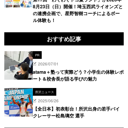
8月23日（日）開催！埼玉西武ライオンズと
の連携企画で、星野智樹コーチによるボー
ル体験も！
おすすめ記事
PR
2026/07/01
atama＋塾って実際どう？小学生の体験レポ
ート＆校舎長が語る学びの魅力
所沢ニュース
2025/06/26
【全日本】初表彰台！所沢出身の若手バイ
クレーサー松島璃空 選手