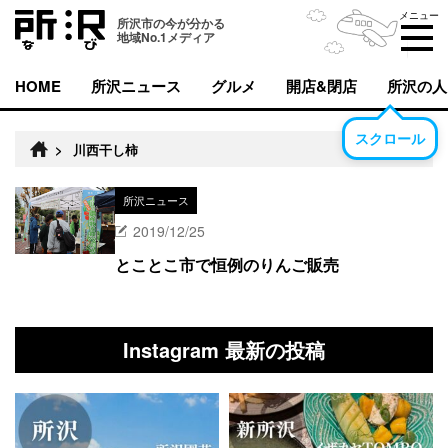
メニュー
所沢市の今が分かる
地域No.1メディア
HOME
所沢ニュース
グルメ
開店&閉店
所沢の人
スクロール
>
川西干し柿
所沢ニュース
2019/12/25
とことこ市で恒例のりんご販売
Instagram 最新の投稿