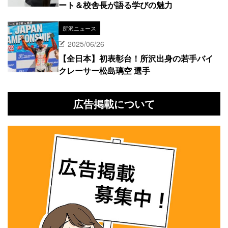
ート＆校舎長が語る学びの魅力
所沢ニュース
2025/06/26
【全日本】初表彰台！所沢出身の若手バイ
クレーサー松島璃空 選手
広告掲載について