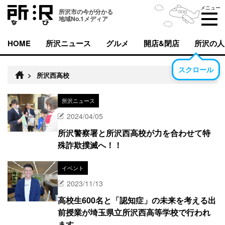
メニュー
所沢市の今が分かる
地域No.1メディア
HOME
所沢ニュース
グルメ
開店&閉店
所沢の人
スクロール
>
所沢西高校
所沢ニュース
2024/04/05
所沢警察署と所沢西高校が力を合わせて特
殊詐欺撲滅へ！！
イベント
2023/11/13
高校生600名と「認知症」の未来を考える出
前授業が埼玉県立所沢西高等学校で行われ
ます