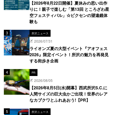
【2026年8月22日開催】夏休みの思い出作
りに！親子で楽しむ「第13回 ところざわ星
空フェスティバル」☆ビクセンの望遠鏡体
験も
所沢ニュース
2026/07/31
ライオンズ夏の大型イベント『アオフェス
2026』限定イベント！所沢の魅力を再発見
する街歩き企画
PR
2026/08/05
【2026年8月5日(水)開幕】西武所沢S.C.に
人間サイズの巨大虫かご出現！世界のレア
なカブクワとふれあおう!【PR】
所沢ニュース