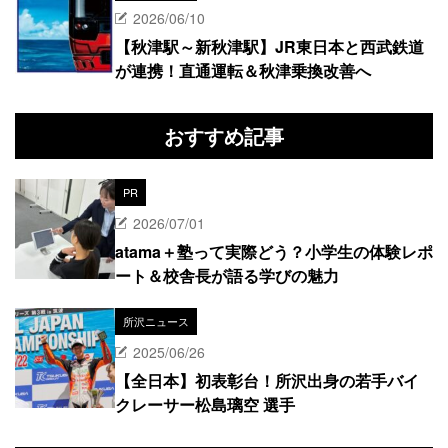
2026/06/10
【秋津駅～新秋津駅】JR東日本と西武鉄道
が連携！直通運転＆秋津乗換改善へ
おすすめ記事
PR
2026/07/01
atama＋塾って実際どう？小学生の体験レポ
ート＆校舎長が語る学びの魅力
所沢ニュース
2025/06/26
【全日本】初表彰台！所沢出身の若手バイ
クレーサー松島璃空 選手