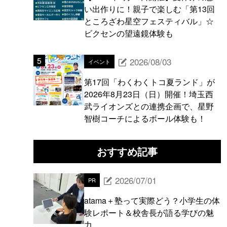
い出作りに！親子で楽しむ「第13回
ところざわ星空フェスティバル」☆
ビクセンの望遠鏡体験も
2026/08/03
イベント
第17回「わくわくトコ夏ランド」が
2026年8月23日（日）開催！埼玉西
武ライオンズとの連携企画で、星野
智樹コーチによるボール体験も！
おすすめ記事
2026/07/01
PR
atama＋塾って実際どう？小学生の体
験レポート＆校舎長が語る学びの魅
力