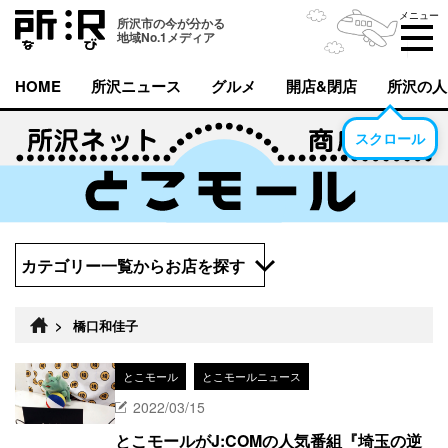
メニュー
所沢市の今が分かる
地域No.1メディア
HOME
所沢ニュース
グルメ
開店&閉店
所沢の人
スクロール
カテゴリー一覧からお店を探す
>
橋口和佳子
とこモール
とこモールニュース
2022/03/15
とこモールがJ:COMの人気番組『埼玉の逆