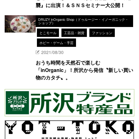
襲』に出演！＆ＳＮＳセミナー大公開！
DRUZY inOrganic Shop（ドゥルージー・イノーガニック・
ショップ）
とこモール
工芸品・雑貨
ファッション
ホビー・ゲーム・手芸
2021/08/30
おうち時間を天然石で楽しむ
「inOrganic」！所沢から発信〝新しい買い
物のカタチ〟。