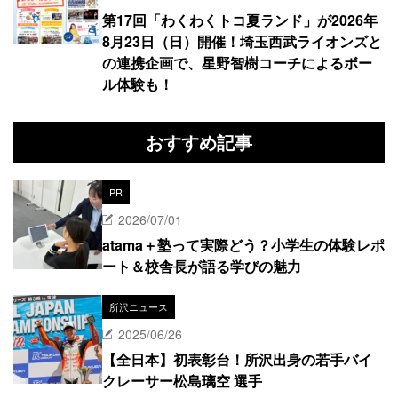
第17回「わくわくトコ夏ランド」が2026年
8月23日（日）開催！埼玉西武ライオンズと
の連携企画で、星野智樹コーチによるボー
ル体験も！
おすすめ記事
PR
2026/07/01
atama＋塾って実際どう？小学生の体験レポ
ート＆校舎長が語る学びの魅力
所沢ニュース
2025/06/26
【全日本】初表彰台！所沢出身の若手バイ
クレーサー松島璃空 選手