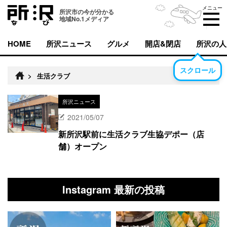
メニュー
所沢市の今が分かる
地域No.1メディア
HOME
所沢ニュース
グルメ
開店&閉店
所沢の人
スクロール
>
生活クラブ
所沢ニュース
2021/05/07
新所沢駅前に生活クラブ生協デポー（店
舗）オープン
Instagram 最新の投稿