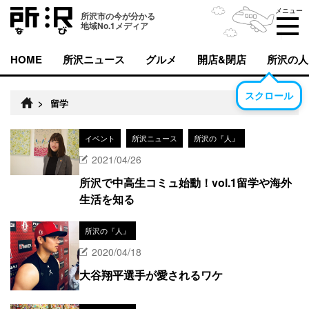
メニュー
所沢市の今が分かる
地域No.1メディア
HOME
所沢ニュース
グルメ
開店&閉店
所沢の人
スクロール
>
留学
イベント
所沢ニュース
所沢の『人』
2021/04/26
所沢で中高生コミュ始動！vol.1留学や海外
生活を知る
所沢の『人』
2020/04/18
大谷翔平選手が愛されるワケ