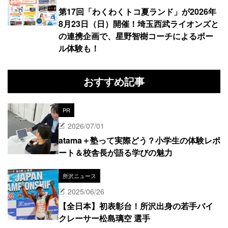
第17回「わくわくトコ夏ランド」が2026年
8月23日（日）開催！埼玉西武ライオンズと
の連携企画で、星野智樹コーチによるボー
ル体験も！
おすすめ記事
PR
2026/07/01
atama＋塾って実際どう？小学生の体験レポ
ート＆校舎長が語る学びの魅力
所沢ニュース
2025/06/26
【全日本】初表彰台！所沢出身の若手バイ
クレーサー松島璃空 選手