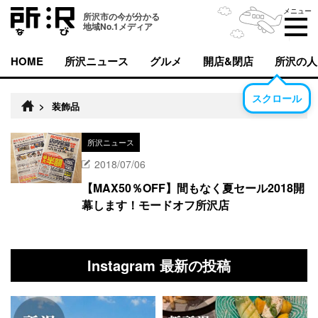
メニュー
所沢市の今が分かる
地域No.1メディア
HOME
所沢ニュース
グルメ
開店&閉店
所沢の人
スクロール
>
装飾品
所沢ニュース
2018/07/06
【MAX50％OFF】間もなく夏セール2018開
幕します！モードオフ所沢店
Instagram 最新の投稿