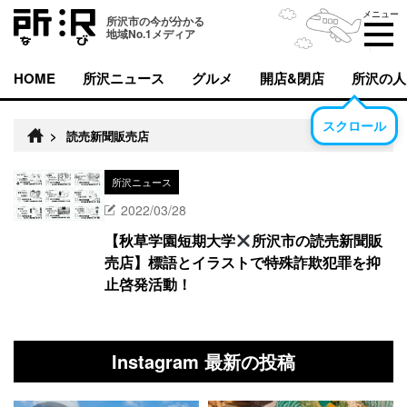
メニュー
所沢市の今が分かる
地域No.1メディア
HOME
所沢ニュース
グルメ
開店&閉店
所沢の人
スクロール
>
読売新聞販売店
所沢ニュース
2022/03/28
【秋草学園短期大学
所沢市の読売新聞販
売店】標語とイラストで特殊詐欺犯罪を抑
止啓発活動！
Instagram 最新の投稿