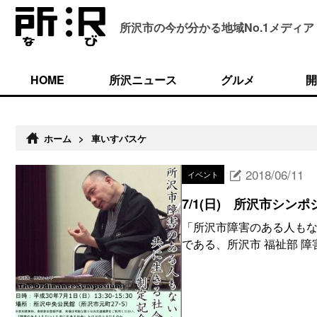
所沢市の今が分かる
地域No.1メディア
HOME
所沢ニュース
グルメ
開
ホーム
>
車いすバスケ
2018/06/11
イベント
7/1(日) 所沢市シン
「所沢市障害のある人もな
である、所沢市 福祉部 障