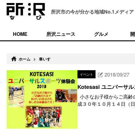
所沢市の今が分かる
地域No.1メディア
HOME
所沢ニュース
グルメ
開
ホーム
>
車いす
2018/09/27
イベント
Kotesasi ユニバーサ
小さなお子様からご高齢の
成３０年１０月１４日（日） 