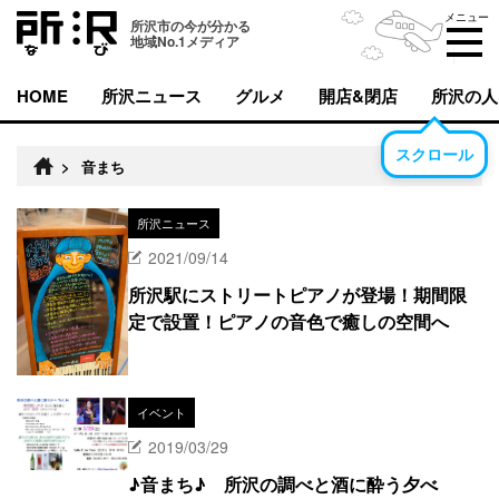
メニュー
所沢市の今が分かる
地域No.1メディア
HOME
所沢ニュース
グルメ
開店&閉店
所沢の人
スクロール
>
音まち
所沢ニュース
2021/09/14
所沢駅にストリートピアノが登場！期間限
定で設置！ピアノの音色で癒しの空間へ
イベント
2019/03/29
♪音まち♪ 所沢の調べと酒に酔う夕べ