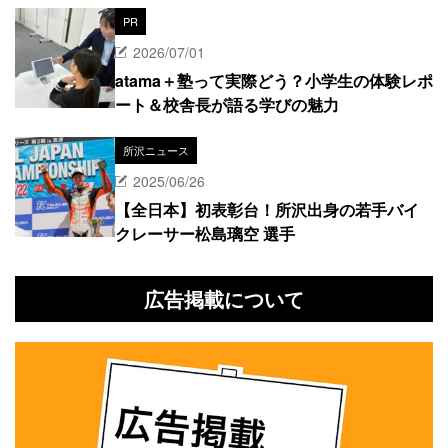
PR
2026/07/01
atama＋塾って実際どう？小学生の体験レポ
ート＆校舎長が語る学びの魅力
所沢ニュース
2025/06/26
【全日本】初表彰台！所沢出身の若手バイ
クレーサー松島璃空 選手
広告掲載について