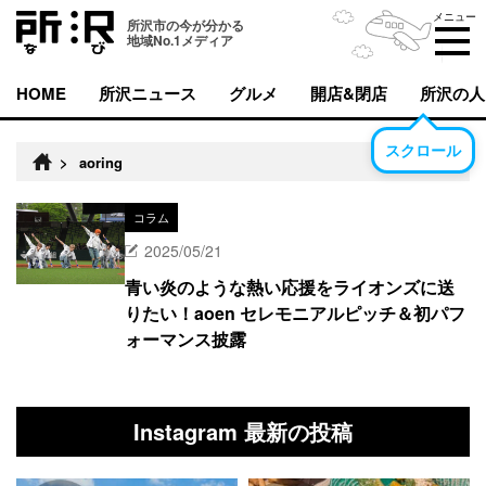
メニュー
所沢市の今が分かる
地域No.1メディア
HOME
所沢ニュース
グルメ
開店&閉店
所沢の人
スクロール
>
aoring
コラム
2025/05/21
青い炎のような熱い応援をライオンズに送
りたい！aoen セレモニアルピッチ＆初パフ
ォーマンス披露
Instagram 最新の投稿