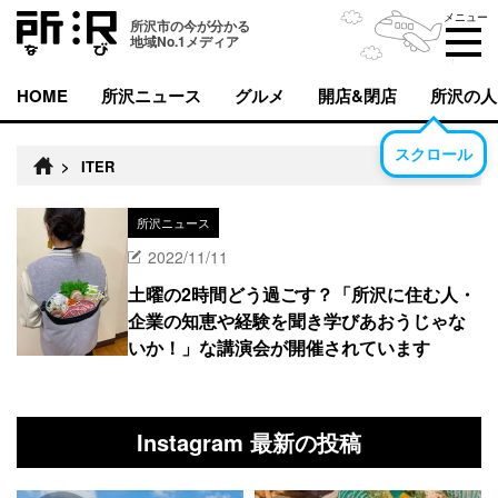
メニュー
所沢市の今が分かる
地域No.1メディア
HOME
所沢ニュース
グルメ
開店&閉店
所沢の人
スクロール
>
ITER
所沢ニュース
2022/11/11
土曜の2時間どう過ごす？「所沢に住む人・
企業の知恵や経験を聞き学びあおうじゃな
いか！」な講演会が開催されています
Instagram 最新の投稿