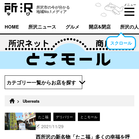
メニュー
所沢市の今が分かる
地域No.1メディア
HOME
所沢ニュース
グルメ
開店&閉店
所沢の人
スクロール
カテゴリー一覧からお店を探す
>
Ubereats
たこ福
デリバリー
とこモール
2021/11/29
西所沢の新名物「たこ福」多くの幸福を呼