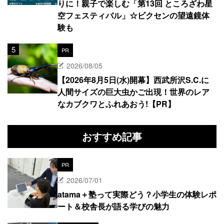
りに！親子で楽しむ「第13回 ところざわ星
空フェスティバル」☆ビクセンの望遠鏡体
験も
PR
2026/08/05
【2026年8月5日(水)開幕】西武所沢S.C.に
人間サイズの巨大虫かご出現！世界のレア
なカブクワとふれあおう!【PR】
おすすめ記事
PR
2026/07/01
atama＋塾って実際どう？小学生の体験レポ
ート＆校舎長が語る学びの魅力