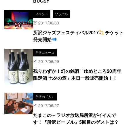
BUGSY
イベント
ソラバル
2017/06/30
所沢ジャズフェスティバル2017
チケット
発売開始
所沢ニュース
2017/06/29
残りわずか！幻の銘酒「ゆめところ20周年
限定酒 七夕の酒」本日一般販売開始！！
所沢の『人』
2017/06/27
たまこの～ラジオ放送局所沢がイイんで
す！『所沢ピープル』5回目のゲストは？