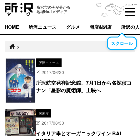
メニュー
所沢市の今が分かる
地域No.1メディア
HOME
所沢ニュース
グルメ
開店&閉店
所沢の人
スクロール
>
所沢ニュース
2017/06/30
所沢航空発祥記念館、7月1日から名探偵コ
ナン「星影の魔術師」上映へ
居酒屋
2017/06/30
イタリア串とオーガニックワイン BAL