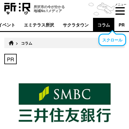
メニュー
所沢市の今が分かる
地域No.1メディア
イベント
エミテラス所沢
サクラタウン
コラム
PR
スクロール
>
コラム
PR