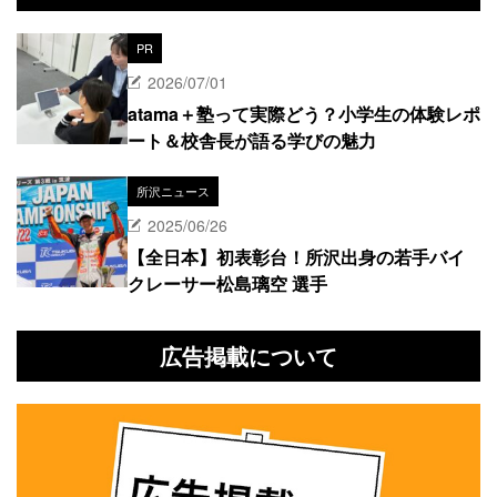
PR
2026/07/01
atama＋塾って実際どう？小学生の体験レポ
ート＆校舎長が語る学びの魅力
所沢ニュース
2025/06/26
【全日本】初表彰台！所沢出身の若手バイ
クレーサー松島璃空 選手
広告掲載について