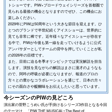
トショーです。PIW×ブロードウェイシリーズを首都圏で
見られる最後の機会となりますのでぜひ、この機会にお
楽しみください。
2029年にPIWは50周年という大きな節目を迎えます。ひ
とつのブランドで半世紀続くアイスショーは、世界的に
見ても非常に稀です。近年様々なアイスショーが存在す
る中で、PIWが今後も第一線を走っていけるように公式
アンバサダーとしてチームの背中を押していくことが私
の2026年の目標です。
また、目前に迫る冬季オリンピックでは実況解説を担当
します。演技を見ながらの解説はまさに漫才のようなも
ので、阿吽の呼吸が必要になりますが、報道のプロの
方々との豊かなコラボレーションを通じて、日本の方々
にその面白さや醍醐味をお伝えしたいと思っています。
今シーズンのPIWの見どころ
演出家の菅野こうめい氏が手掛けるシリーズ3作目となる今回
のテーマは、「PIW THE MUSICAL~The Best of