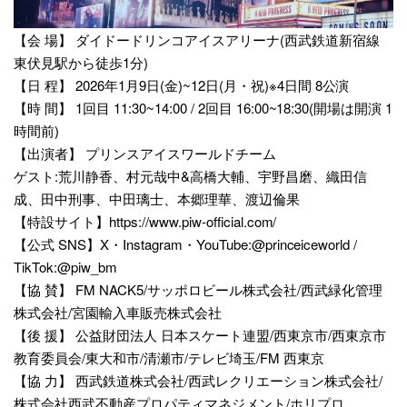
【会 場】 ダイドードリンコアイスアリーナ(西武鉄道新宿線
東伏見駅から徒歩1分)
【日 程】 2026年1月9日(金)~12日(月・祝)※4日間 8公演
【時 間】 1回目 11:30~14:00 / 2回目 16:00~18:30(開場は開演 1
時間前)
【出演者】 プリンスアイスワールドチーム
ゲスト:荒川静香、村元哉中&高橋大輔、宇野昌磨、織田信
成、田中刑事、中田璃士、本郷理華、渡辺倫果
【特設サイト】
https://www.piw-official.com/
【公式 SNS】X・Instagram・YouTube:@princeiceworld /
TikTok:@piw_bm
【協 賛】 FM NACK5/サッポロビール株式会社/西武緑化管理
株式会社/宮園輸入車販売株式会社
【後 援】 公益財団法人 日本スケート連盟/西東京市/西東京市
教育委員会/東大和市/清瀬市/テレビ埼玉/FM 西東京
【協 力】 西武鉄道株式会社/西武レクリエーション株式会社/
株式会社西武不動産プロパティマネジメント/ホリプロ