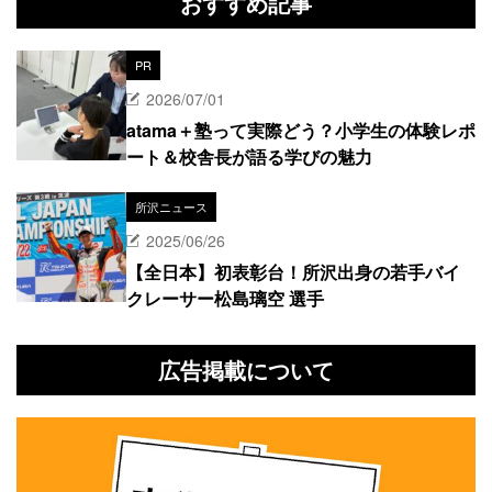
おすすめ記事
PR
2026/07/01
atama＋塾って実際どう？小学生の体験レポ
ート＆校舎長が語る学びの魅力
所沢ニュース
2025/06/26
【全日本】初表彰台！所沢出身の若手バイ
クレーサー松島璃空 選手
広告掲載について