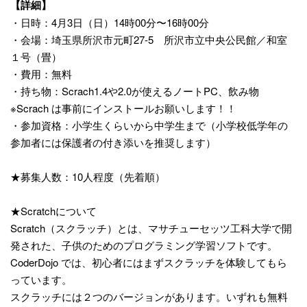
【詳細】
・日時：4月3日（日）14時00分〜16時00分
・会場：埼玉県所沢市元町27-5 所沢市立中央公民館／和室
１号（畳）
・費用：無料
・持ち物：Scrach1.4や2.0が使えるノートP
C、飲み物
※Scrach は事前にインストールお願いします！！
・参加資格：小学生くらいから中学生まで（小学校低学年
の
参加者には保護者の付き添いを推奨します）
★募集人数：10人程度（先着順）
★Scratchについて
Scratch（スクラッチ）とは、マサチューセッツ工
科大学で開
発された、子供のためのプログラミング学習ソ
フトです。
CoderDojo では、初心者にはまずスクラッチを体験してもら
っていま
す。
スクラッチには２つのバージョンがあります。いずれも無
料