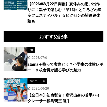
【2026年8月22日開催】夏休みの思い出作
りに！親子で楽しむ「第13回 ところざわ星
空フェスティバル」☆ビクセンの望遠鏡体
験も
おすすめ記事
PR
2026/07/01
atama＋塾って実際どう？小学生の体験レポ
ート＆校舎長が語る学びの魅力
所沢ニュース
2025/06/26
【全日本】初表彰台！所沢出身の若手バイ
クレーサー松島璃空 選手