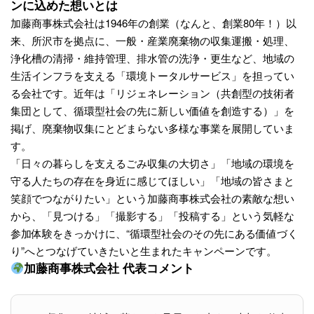
ンに込めた想いとは
加藤商事株式会社は1946年の創業（なんと、創業80年！）以
来、所沢市を拠点に、一般・産業廃棄物の収集運搬・処理、
浄化槽の清掃・維持管理、排水管の洗浄・更生など、地域の
生活インフラを支える「環境トータルサービス」を担ってい
る会社です。近年は「リジェネレーション（共創型の技術者
集団として、循環型社会の先に新しい価値を創造する）」を
掲げ、廃棄物収集にとどまらない多様な事業を展開していま
す。
「日々の暮らしを支えるごみ収集の大切さ」「地域の環境を
守る人たちの存在を身近に感じてほしい」「地域の皆さまと
笑顔でつながりたい」という加藤商事株式会社の素敵な想い
から、「見つける」「撮影する」「投稿する」という気軽な
参加体験をきっかけに、“循環型社会のその先にある価値づく
り”へとつなげていきたいと生まれたキャンペーンです。
加藤商事株式会社 代表コメント