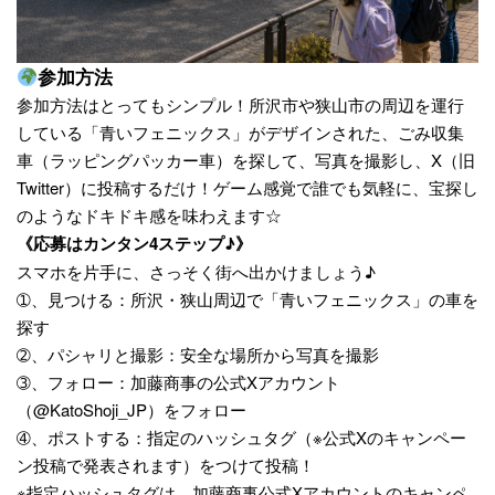
参加方法
参加方法はとってもシンプル！所沢市や狭山市の周辺を運行
している「青いフェニックス」がデザインされた、ごみ収集
車（ラッピングパッカー車）を探して、写真を撮影し、X（旧
Twitter）に投稿するだけ！ゲーム感覚で誰でも気軽に、宝探し
のようなドキドキ感を味わえます☆
《応募はカンタン4ステップ♪》
スマホを片手に、さっそく街へ出かけましょう♪
➀、見つける：所沢・狭山周辺で「青いフェニックス」の車を
探す
➁、パシャリと撮影：安全な場所から写真を撮影
➂、フォロー：加藤商事の公式Xアカウント
（@KatoShoji_JP）をフォロー
➃、ポストする：指定のハッシュタグ（※公式Xのキャンペー
ン投稿で発表されます）をつけて投稿！
※指定ハッシュタグは、加藤商事公式Xアカウントのキャンペ