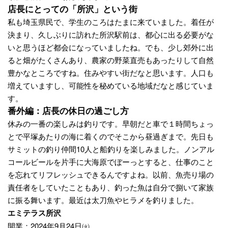
店長にとっての「所沢」という街
私も埼玉県民で、学生のころはたまに来ていました。着任が
決まり、久しぶりに訪れた所沢駅前は、都心に出る必要がな
いと思うほど都会になっていましたね。でも、少し郊外に出
ると畑がたくさんあり、農家の野菜直売もあったりして自然
豊かなところですね。住みやすい街だなと思います。人口も
増えていますし、可能性を秘めている地域だなと感じていま
す。
番外編：店長の休日の過ごし方
休みの一番の楽しみは釣りです。早朝だと車で１時間ちょっ
とで平塚あたりの海に着くのでそこから昼過ぎまで。先日も
サミットの釣り仲間10人と船釣りを楽しみました。ノンアル
コールビールを片手に大海原でぼーっとすると、仕事のこと
を忘れてリフレッシュできるんですよね。以前、魚売り場の
責任者をしていたこともあり、釣った魚は自分で捌いて家族
に振る舞います。最近は太刀魚やヒラメを釣りました。
エミテラス所沢
開業：2024年9月24日㈫