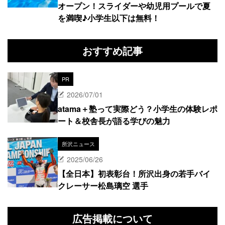
オープン！スライダーや幼児用プールで夏
を満喫♪小学生以下は無料！
おすすめ記事
PR
2026/07/01
atama＋塾って実際どう？小学生の体験レポ
ート＆校舎長が語る学びの魅力
所沢ニュース
2025/06/26
【全日本】初表彰台！所沢出身の若手バイ
クレーサー松島璃空 選手
広告掲載について