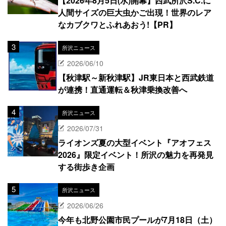
【2026年8月5日(水)開幕】西武所沢S.C.に
人間サイズの巨大虫かご出現！世界のレア
なカブクワとふれあおう!【PR】
所沢ニュース
2026/06/10
【秋津駅～新秋津駅】JR東日本と西武鉄道
が連携！直通運転＆秋津乗換改善へ
所沢ニュース
2026/07/31
ライオンズ夏の大型イベント『アオフェス
2026』限定イベント！所沢の魅力を再発見
する街歩き企画
所沢ニュース
2026/06/26
今年も北野公園市民プールが7月18日（土）