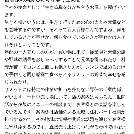
当社の使命として『生きる糧を分かち合うお店』を掲げてい
ます。
生きる糧というのは、生きて行くための心の支えや元気など
を意味するのですが、それって百人百様なんですよね。何を
しているときが幸せか、何を食べているときが幸せかは人そ
れぞれということです。
年配の一人暮らしの方が、買い物に来て、従業員と天気の話
や野球の結果をおしゃべりすることで元気を得られたり、料
理が苦手でコンビニ飯にも飽きた方が、レンジで温めるだけ
で手作りと同じ感覚で食べられるサミットの総菜で幸せを感
じられたり。
サミットには特定の作業や担当を持たない専任の「案内係」
がいます。一日中売り場にいて、店の案内はもちろん、世間
話から夕飯のメニューの相談まで、お客様との会話を楽しん
でいるんです。案内係は店舗のある地域に住むパート社員が
担当するので、その地域の情報や共通の話題を通じてお客様
に寄り添えるのです。直接売り上げにつながるわけではない
案内係の存在にはとても意味があると思っています。その案