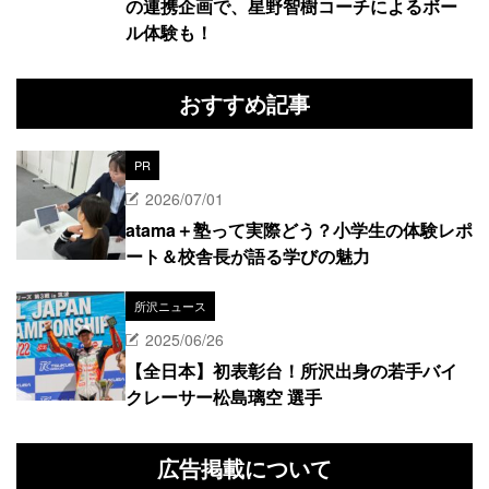
の連携企画で、星野智樹コーチによるボー
ル体験も！
おすすめ記事
PR
2026/07/01
atama＋塾って実際どう？小学生の体験レポ
ート＆校舎長が語る学びの魅力
所沢ニュース
2025/06/26
【全日本】初表彰台！所沢出身の若手バイ
クレーサー松島璃空 選手
広告掲載について