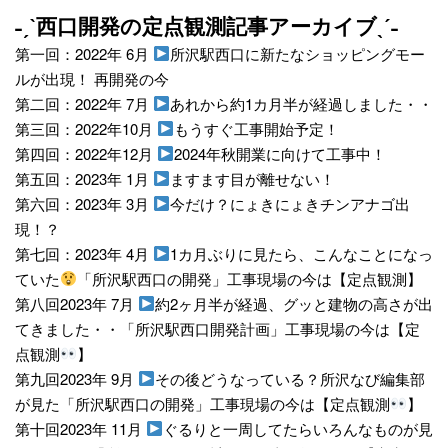
˗ˏˋ西口開発の定点観測記事アーカイブˎˊ˗
第一回：2022年 6月
所沢駅西口に新たなショッピングモー
ルが出現！ 再開発の今
第二回：2022年 7月
あれから約1カ月半が経過しました・・
第三回：2022年10月
もうすぐ工事開始予定！
第四回：2022年12月
2024年秋開業に向けて工事中！
第五回：2023年 1月
ますます目が離せない！
第六回：2023年 3月
今だけ？にょきにょきチンアナゴ出
現！？
第七回：2023年 4月
1カ月ぶりに見たら、こんなことになっ
ていた
「所沢駅西口の開発」工事現場の今は【定点観測】
第八回2023年 7月
約2ヶ月半が経過、グッと建物の高さが出
てきました・・「所沢駅西口開発計画」工事現場の今は【定
点観測
】
第九回2023年 9月
その後どうなっている？所沢なび編集部
が見た「所沢駅西口の開発」工事現場の今は【定点観測
】
第十回2023年 11月
ぐるりと一周してたらいろんなものが見