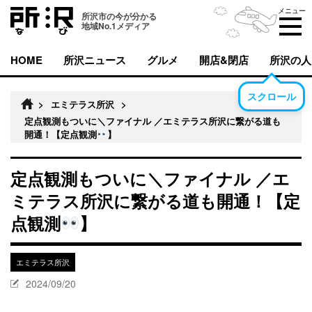
メニュー
所沢市の今が分かる
地域No.1メディア
HOME
所沢ニュース
グルメ
開店&閉店
所沢の人
スクロール
>
エミテラス所沢
>
定点観測もついに＼ファイナル ／エミテラス所沢に繋がる道も
開通！【定点観測
】
定点観測もついに＼ファイナル ／エ
ミテラス所沢に繋がる道も開通！【定
点観測
】
エミテラス所沢
2024/09/20