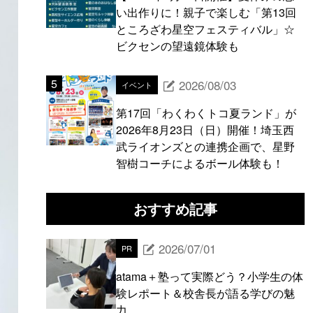
い出作りに！親子で楽しむ「第13回
ところざわ星空フェスティバル」☆
ビクセンの望遠鏡体験も
2026/08/03
イベント
第17回「わくわくトコ夏ランド」が
2026年8月23日（日）開催！埼玉西
武ライオンズとの連携企画で、星野
智樹コーチによるボール体験も！
おすすめ記事
2026/07/01
PR
atama＋塾って実際どう？小学生の体
験レポート＆校舎長が語る学びの魅
力