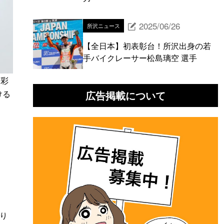
2025/06/26
所沢ニュース
【全日本】初表彰台！所沢出身の若
手バイクレーサー松島璃空 選手
に彩
広告掲載について
ける
り