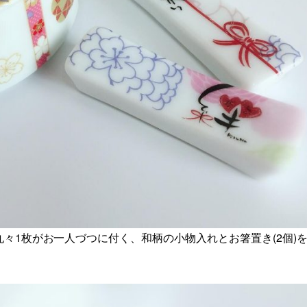
々1枚がお一人づつに付く、和柄の小物入れとお箸置き(2個)