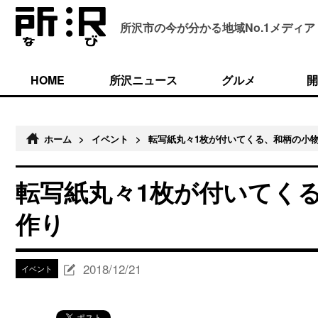
所沢市の今が分かる
地域No.1メディア
HOME
所沢ニュース
グルメ
開
ホーム
>
イベント
>
転写紙丸々1枚が付いてくる、和柄の小
転写紙丸々1枚が付いてく
作り
2018/12/21
イベント