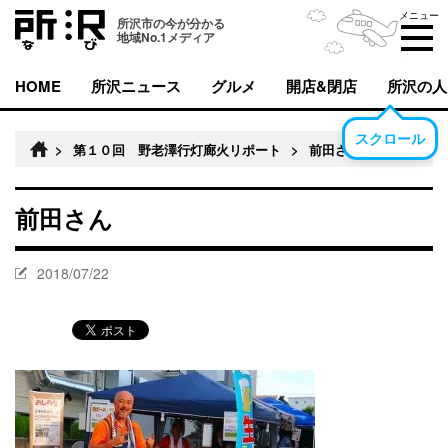
メニュー
所沢市の今が分かる
地域No.1メディア
HOME
所沢ニュース
グルメ
開店&閉店
所沢の人
スクロール
>
第１０回 野老澤行灯廊火リポート
>
前田さん
前田さん
2018/07/22