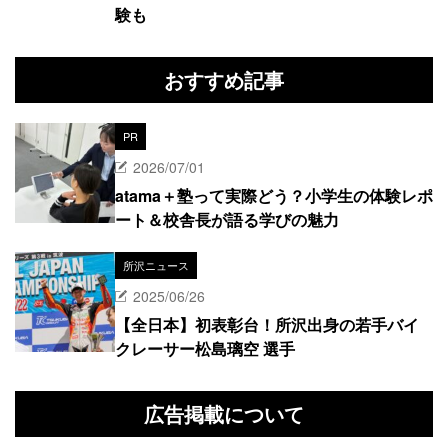
験も
おすすめ記事
PR
2026/07/01
atama＋塾って実際どう？小学生の体験レポ
ート＆校舎長が語る学びの魅力
所沢ニュース
2025/06/26
【全日本】初表彰台！所沢出身の若手バイ
クレーサー松島璃空 選手
広告掲載について