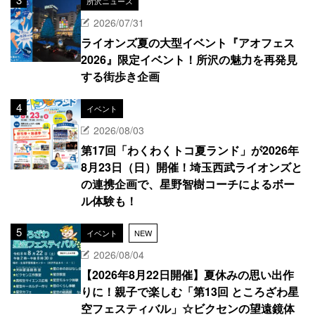
所沢ニュース
2026/07/31
ライオンズ夏の大型イベント『アオフェス
2026』限定イベント！所沢の魅力を再発見
する街歩き企画
イベント
2026/08/03
第17回「わくわくトコ夏ランド」が2026年
8月23日（日）開催！埼玉西武ライオンズと
の連携企画で、星野智樹コーチによるボー
ル体験も！
イベント
NEW
2026/08/04
【2026年8月22日開催】夏休みの思い出作
りに！親子で楽しむ「第13回 ところざわ星
空フェスティバル」☆ビクセンの望遠鏡体