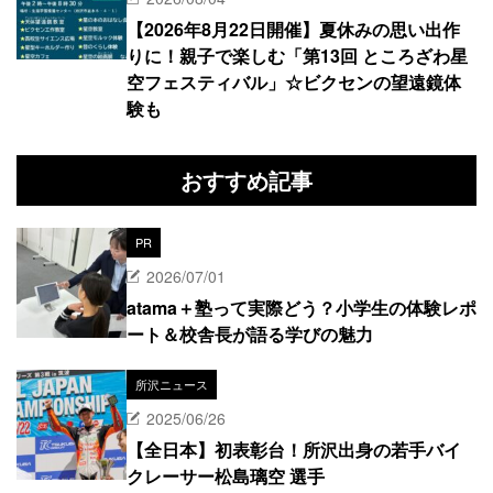
【2026年8月22日開催】夏休みの思い出作
りに！親子で楽しむ「第13回 ところざわ星
空フェスティバル」☆ビクセンの望遠鏡体
験も
おすすめ記事
PR
2026/07/01
atama＋塾って実際どう？小学生の体験レポ
ート＆校舎長が語る学びの魅力
所沢ニュース
2025/06/26
【全日本】初表彰台！所沢出身の若手バイ
クレーサー松島璃空 選手