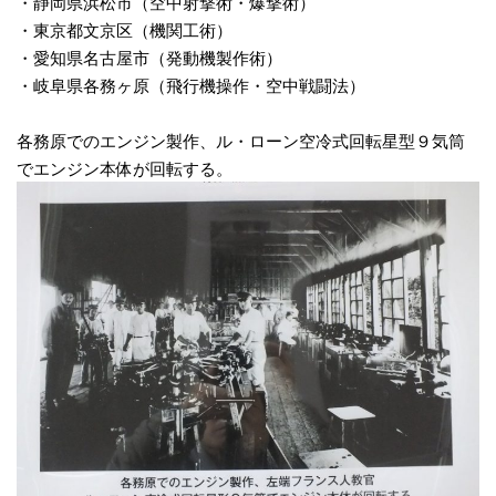
・静岡県浜松市（空中射撃術・爆撃術）
・東京都文京区（機関工術）
・愛知県名古屋市（発動機製作術）
・岐阜県各務ヶ原（飛行機操作・空中戦闘法）
各務原でのエンジン製作、ル・ローン空冷式回転星型９気筒
でエンジン本体が回転する。