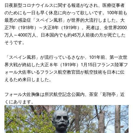
日夜新型コロナウイルスに関する報道がなされ、医療従事者
のためにも一日も早く休息に向かって欲しいです。100年前も
最悪の感染症「スペイン風邪」が世界的大流行しました。大
正7年（1918年）～大正8年（1919年）。死者は、全世界2000
万人～4000万人、日本国内でも約45万人前後の方が死亡した
そうです。
「スペイン風邪」が流行っているさなか、101年前、第一次世
界大戦が終結した大正８年（1919年）1月15日フランス陸軍フ
ォール大佐率いるフランス航空教官団が航空技術を日本に伝
えるため来日しました。
フォール大佐胸像は所沢航空記念公園内、茶室「彩翔亭」近
くにあります。