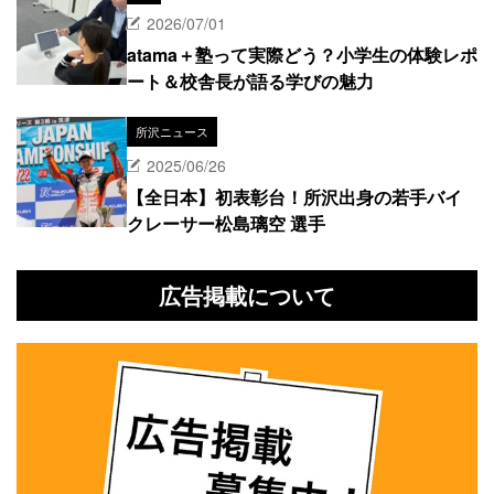
2026/07/01
atama＋塾って実際どう？小学生の体験レポ
ート＆校舎長が語る学びの魅力
所沢ニュース
2025/06/26
【全日本】初表彰台！所沢出身の若手バイ
クレーサー松島璃空 選手
広告掲載について