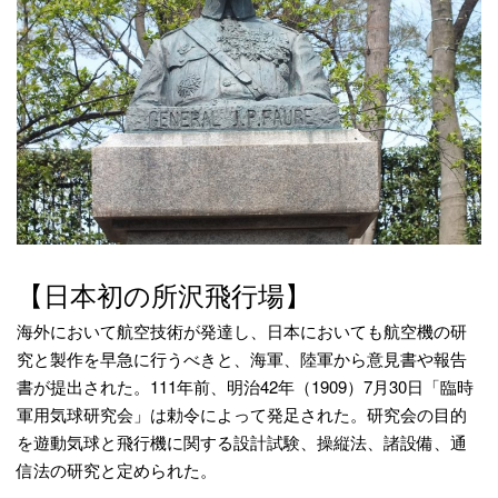
【日本初の所沢飛行場】
海外において航空技術が発達し、日本においても航空機の研
究と製作を早急に行うべきと、海軍、陸軍から意見書や報告
書が提出された。111年前、明治42年（1909）7月30日「臨時
軍用気球研究会」は勅令によって発足された。研究会の目的
を遊動気球と飛行機に関する設計試験、操縦法、諸設備、通
信法の研究と定められた。