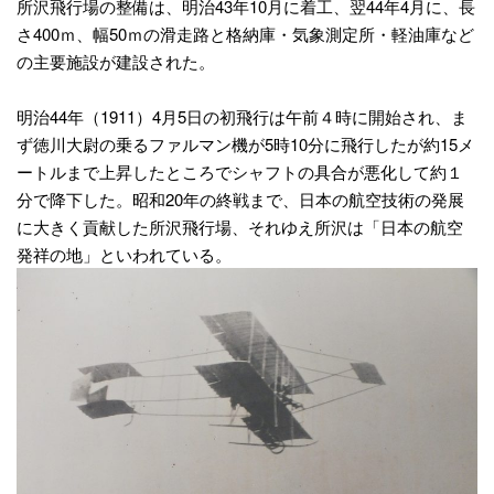
所沢飛行場の整備は、明治43年10月に着工、翌44年4月に、長
さ400ｍ、幅50ｍの滑走路と格納庫・気象測定所・軽油庫など
の主要施設が建設された。
明治44年（1911）4月5日の初飛行は午前４時に開始され、ま
ず徳川大尉の乗るファルマン機が5時10分に飛行したが約15メ
ートルまで上昇したところでシャフトの具合が悪化して約１
分で降下した。昭和20年の終戦まで、日本の航空技術の発展
に大きく貢献した所沢飛行場、それゆえ所沢は「日本の航空
発祥の地」といわれている。