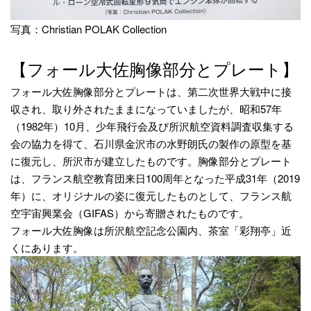
写真：Christian POLAK Collection
【フォール大佐胸像部分とプレート】
フォール大佐胸像部分とプレートは、第二次世界大戦中に接
収され、取り外されたままになっていましたが、昭和57年
（1982年）10月、少年飛行会及び所沢航空資料調査収集する
会の協力を得て、石川県金沢市の水野朗氏の製作の原型を基
に復元し、所沢市が建立したものです。胸像部分とプレート
は、フランス航空教育団来日100周年となった平成31年（2019
年）に、オリジナルの姿に復元したものとして、フランス航
空宇宙興業会（GIFAS）から寄贈されたものです。
フォール大佐胸像は所沢航空記念公園内、茶室「彩翔亭」近
くにあります。