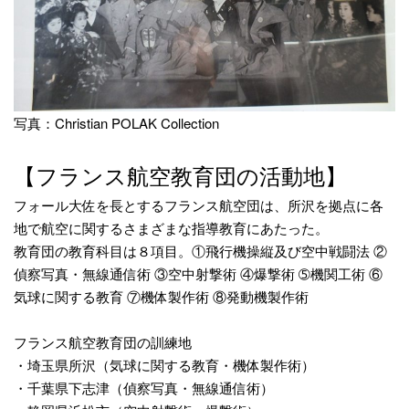
写真：Christian POLAK Collection
【フランス航空教育団の活動地】
フォール大佐を長とするフランス航空団は、所沢を拠点に各
地で航空に関するさまざまな指導教育にあたった。
教育団の教育科目は８項目。①飛行機操縦及び空中戦闘法 ②
偵察写真・無線通信術 ③空中射撃術 ④爆撃術 ➄機関工術 ⑥
気球に関する教育 ⑦機体製作術 ⑧発動機製作術
フランス航空教育団の訓練地
・埼玉県所沢（気球に関する教育・機体製作術）
・千葉県下志津（偵察写真・無線通信術）