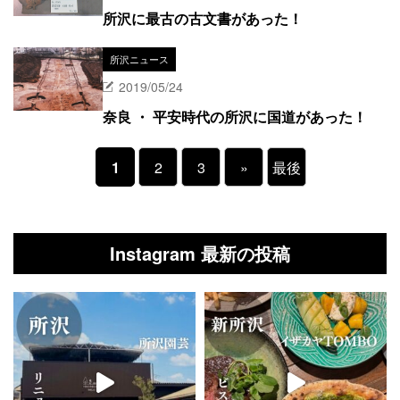
所沢に最古の古文書があった！
所沢ニュース
2019/05/24
奈良 ・ 平安時代の所沢に国道があった！
1
2
3
»
最後
Instagram 最新の投稿