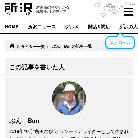
メニュー
所沢市の今が分かる
地域No.1メディア
HOME
所沢ニュース
グルメ
開店&閉店
所沢の人
スクロール
>
>
ぶん Bunの記事一覧
ライター一覧
この記事を書いた人
ぶん Bun
2016年10月“所沢なび”ボランティアライターとして生まれ