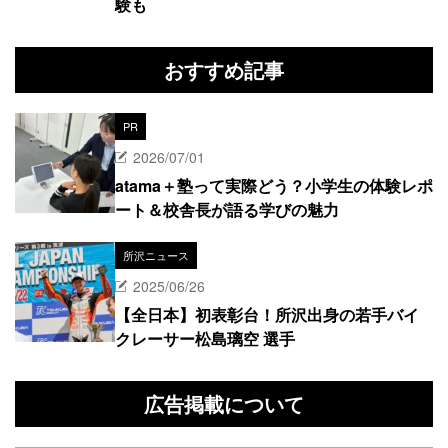
験も
おすすめ記事
PR
2026/07/01
atama＋塾って実際どう？小学生の体験レポ
ート＆校舎長が語る学びの魅力
所沢ニュース
2025/06/26
【全日本】初表彰台！所沢出身の若手バイ
クレーサー松島璃空 選手
広告掲載について