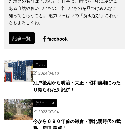
たボクの名前は「ぶん」！ 仕事は、所沢を中心に身近に
ある自然やおいしいもの、楽しいものを見つけみんなに
知ってもらうこと。 魅力いっぱいの「所沢なび」これか
らもよろしくね。
記事一覧
facebook
コラム
2024/04/16
江戸後期から明治・大正・昭和前期にわた
り織られた所沢絣！
所沢ニュース
2023/07/04
今から６９０年前の鎌倉・南北朝時代の武
将、新田 義貞！