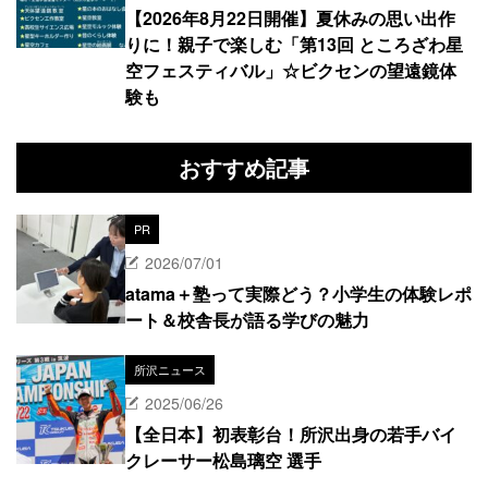
【2026年8月22日開催】夏休みの思い出作
りに！親子で楽しむ「第13回 ところざわ星
空フェスティバル」☆ビクセンの望遠鏡体
験も
おすすめ記事
PR
2026/07/01
atama＋塾って実際どう？小学生の体験レポ
ート＆校舎長が語る学びの魅力
所沢ニュース
2025/06/26
【全日本】初表彰台！所沢出身の若手バイ
クレーサー松島璃空 選手