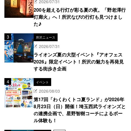
2026/07/31
200を超える行灯が彩る夏の夜。「野老澤行
灯廊火」へ！所沢なびの行灯も見つけまし
た♪
所沢ニュース
2026/07/31
ライオンズ夏の大型イベント『アオフェス
2026』限定イベント！所沢の魅力を再発見
する街歩き企画
イベント
2026/08/03
第17回「わくわくトコ夏ランド」が2026年
8月23日（日）開催！埼玉西武ライオンズと
の連携企画で、星野智樹コーチによるボー
ル体験も！