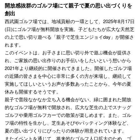
開放感抜群のゴルフ場にて親子で夏の思い出づくりを
創出
西武園ゴルフ場では、地域貢献の一環として、2025年8月17日
(日)にゴルフ場が無料開放を実施。子どもたちが広大な天然芝
の上で思い切り遊べる「親子で芝生エンジョイday」が開催さ
れます。
このイベントは、お子さまに思い切り外で遊ぶ機会が提供さ
れ、ご家族の思い出作りのお手伝いをしたいという想いから
2021年より継続的に開催されてきました。開催したゴルフ場
の近隣の皆さまを中心に非常に多くの方が来場し、継続して
実施してほしいというお声が多数あったことから、今年の夏
休みも開催するそうです。
親子で普段なかなか立ち入る機会がない、緑に囲まれた開放
的なゴルフ場が無料で開放され、広大な芝生の上でスナッグ
ゴルフや乗用ゴルフカーでの散策が楽しめます。また、ゴル
フ場の特性を生かし、芝生あそびやパッティング体験など、
夏の思い出づくりにぴったりの体験が用意されています。
またイベントを通じて、将来的なゴルフ人口拡大のため、ゴ