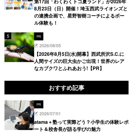
第17回「わくわくトコ夏ランド」が2026年
8月23日（日）開催！埼玉西武ライオンズと
の連携企画で、星野智樹コーチによるボー
ル体験も！
PR
2026/08/05
【2026年8月5日(水)開幕】西武所沢S.C.に
人間サイズの巨大虫かご出現！世界のレア
なカブクワとふれあおう!【PR】
おすすめ記事
PR
2026/07/01
atama＋塾って実際どう？小学生の体験レポ
ート＆校舎長が語る学びの魅力