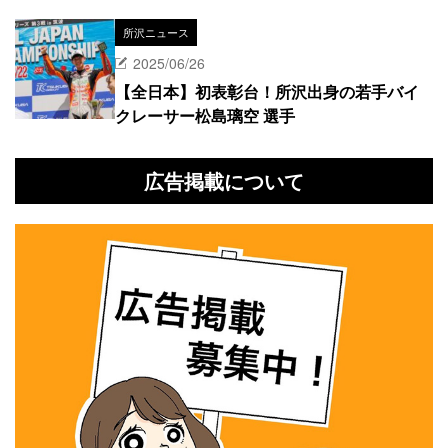
所沢ニュース
2025/06/26
【全日本】初表彰台！所沢出身の若手バイ
クレーサー松島璃空 選手
広告掲載について