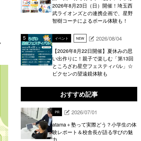
2026年8月23日（日）開催！埼玉西
武ライオンズとの連携企画で、星野
智樹コーチによるボール体験も！
2026/08/04
イベント
NEW
ク
【2026年8月22日開催】夏休みの思
い出作りに！親子で楽しむ「第13回
ところざわ星空フェスティバル」☆
ビクセンの望遠鏡体験も
おすすめ記事
2026/07/01
PR
atama＋塾って実際どう？小学生の体
験レポート＆校舎長が語る学びの魅
力