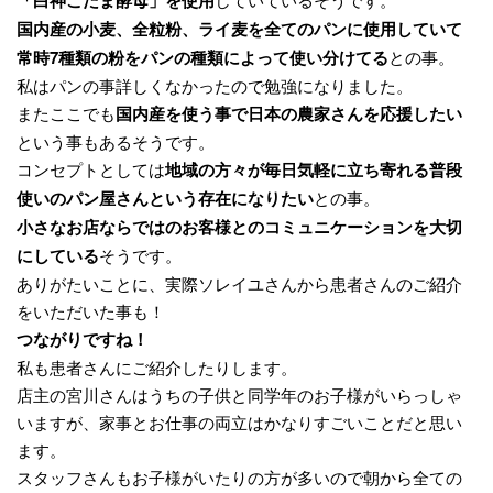
「白神こだま酵母」を使用
国内産の小麦、全粒粉、ライ麦を全てのパンに使用していて
常時7種類の粉をパンの種類によって使い分けてる
との事。
私はパンの事詳しくなかったので勉強になりました。
またここでも
国内産を使う事で日本の農家さんを応援したい
という事もあるそうです。
コンセプトとしては
地域の方々が毎日気軽に立ち寄れる普段
使いのパン屋さんという存在になりたい
との事。
小さなお店ならではのお客様とのコミュニケーションを大切
にしている
そうです。
ありがたいことに、実際ソレイユさんから患者さんのご紹介
をいただいた事も！
つながりですね！
私も患者さんにご紹介したりします。
店主の宮川さんはうちの子供と同学年のお子様がいらっしゃ
いますが、家事とお仕事の両立はかなりすごいことだと思い
ます。
スタッフさんもお子様がいたりの方が多いので朝から全ての