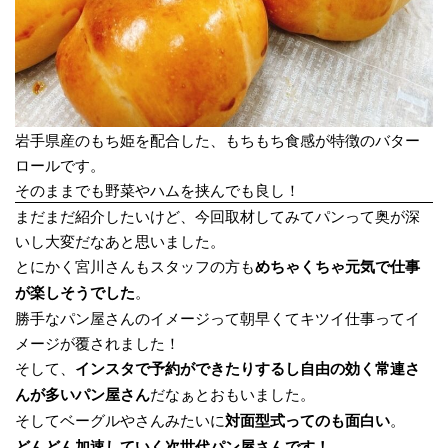
岩手県産のもち姫を配合した、もちもち食感が特徴のバター
ロールです。
そのままでも野菜やハムを挟んでも良し！
まだまだ紹介したいけど、今回取材してみてパンって奥が深
いし大変だなあと思いました。
とにかく宮川さんもスタッフの方も
めちゃくちゃ元気で仕事
が楽しそうでした
。
勝手なパン屋さんのイメージって朝早くてキツイ仕事ってイ
メージが覆されました！
そして、
インスタで予約ができたりするし自由の効く常連さ
んが多いパン屋さん
だなぁとおもいました。
そしてベーグルやさんみたいに
対面型式ってのも面白い
。
どんどん加速していく次世代パン屋さんです！