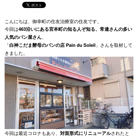
こんにちは、御幸町の住友治療室の住友です。
今回は
463沿いにある宮本町の知る人ぞ知る、常連さんの多い
人気のパン屋さん
、
「
白神こだま酵母のパンの店 Pain du Soleil
」さんを取材して
きました。
今回は最近コロナもあり、
対面形式にリニューアル
されたと