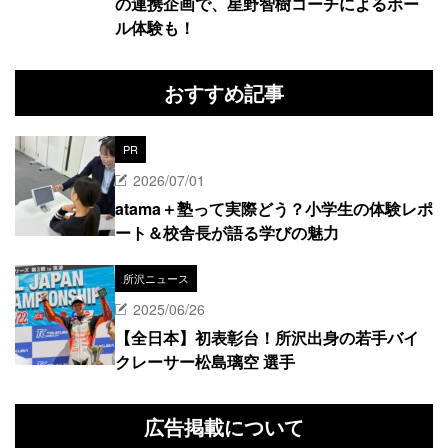
の連携企画で、星野智樹コーチによるボー
ル体験も！
おすすめ記事
PR
2026/07/01
atama＋塾って実際どう？小学生の体験レポ
ート＆校舎長が語る学びの魅力
所沢ニュース
2025/06/26
【全日本】初表彰台！所沢出身の若手バイ
クレーサー松島璃空 選手
広告掲載について