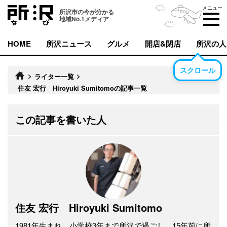
メニュー
所沢市の今が分かる
地域No.1メディア
HOME
所沢ニュース
グルメ
開店&閉店
所沢の人
スクロール
>
>
ライター一覧
住友 宏行 Hiroyuki Sumitomoの記事一覧
この記事を書いた人
住友 宏行 Hiroyuki Sumitomo
1981年生まれ、小学校3年まで所沢で過ごし、15年前に所