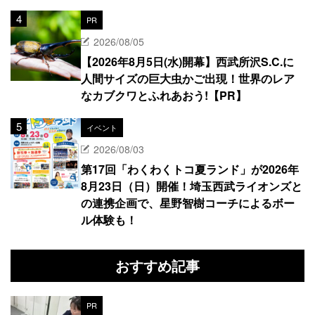
PR
2026/08/05
【2026年8月5日(水)開幕】西武所沢S.C.に
人間サイズの巨大虫かご出現！世界のレア
なカブクワとふれあおう!【PR】
イベント
2026/08/03
第17回「わくわくトコ夏ランド」が2026年
8月23日（日）開催！埼玉西武ライオンズと
の連携企画で、星野智樹コーチによるボー
ル体験も！
おすすめ記事
PR