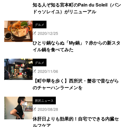
知る人ぞ知る宮本町のPain du Soleil（パン
ドゥソレイユ）がリニューアル
グルメ
2020/12/25
ひとり鍋ならぬ「My鍋」？赤からの新スタ
イル鍋を食べてみた
グルメ
2020/11/06
【町中華を歩く】西所沢・蟹谷で昔ながら
のチャーハンラーメンを
所沢ニュース
2020/08/28
休肝日よりも効果的！自宅でできる内臓セ
ルフケア