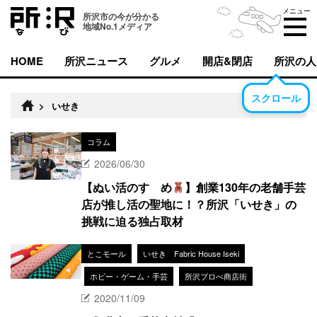
メニュー
所沢市の今が分かる
地域No.1メディア
HOME
所沢ニュース
グルメ
開店&閉店
所沢の人
スクロール
>
いせき
コラム
2026/06/30
【ぬい活のすゝめ
】創業130年の老舗手芸
店が推し活の聖地に！？所沢「いせき」の
挑戦に迫る独占取材
とこモール
いせき Fabric House Iseki
ホビー・ゲーム・手芸
所沢プロぺ商店街
2020/11/09