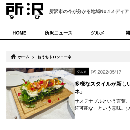
所沢市の今が分かる
地域No.1メディア
HOME
所沢ニュース
グルメ
開
ホーム
>
おうちトロンコーネ
2022/05/17
グルメ
多様なスタイルが新し
ネ」
サステナブルという言葉
続可能な」という意味。少