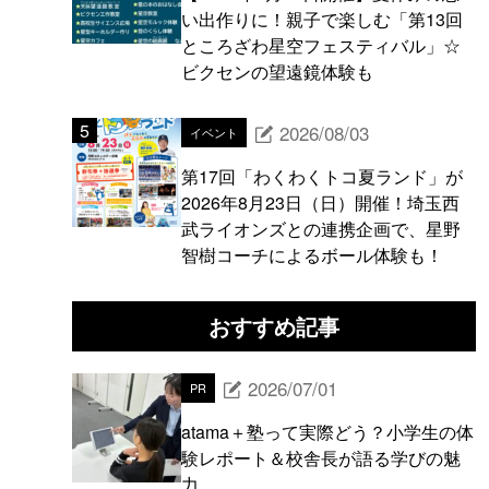
い出作りに！親子で楽しむ「第13回
ところざわ星空フェスティバル」☆
ビクセンの望遠鏡体験も
2026/08/03
イベント
第17回「わくわくトコ夏ランド」が
2026年8月23日（日）開催！埼玉西
武ライオンズとの連携企画で、星野
智樹コーチによるボール体験も！
おすすめ記事
2026/07/01
PR
atama＋塾って実際どう？小学生の体
験レポート＆校舎長が語る学びの魅
力