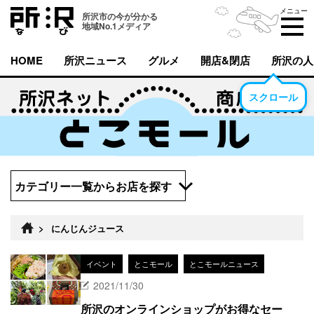
メニュー
所沢市の今が分かる
地域No.1メディア
HOME
所沢ニュース
グルメ
開店&閉店
所沢の人
スクロール
カテゴリー一覧からお店を探す
>
にんじんジュース
イベント
とこモール
とこモールニュース
2021/11/30
所沢のオンラインショップがお得なセー