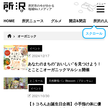
メニュー
所沢市の今が分かる
地域No.1メディア
HOME
所沢ニュース
グルメ
開店&閉店
所沢の人
スクロール
>
オーガニック
イベント
2024/12/17
あなたのまちの”おいしい”を見つけよう！
とことこオーガニックマルシェ開催
とこモール
天然酵母パン Blossom（ブロッサム）
イベント
2021/10/30
【トコろんお誕生日企画】小手指の体に優