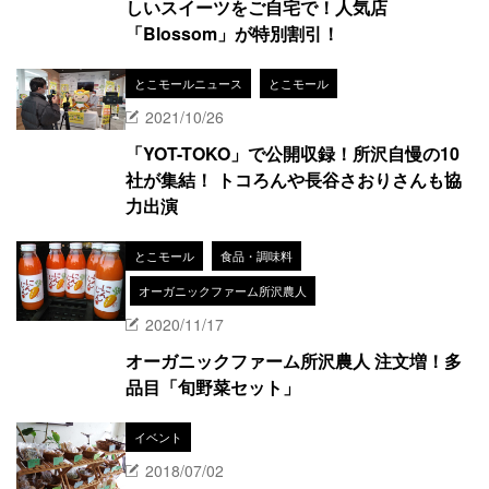
しいスイーツをご自宅で！人気店
「Blossom」が特別割引！
とこモールニュース
とこモール
2021/10/26
「YOT-TOKO」で公開収録！所沢自慢の10
社が集結！ トコろんや長谷さおりさんも協
力出演
とこモール
食品・調味料
オーガニックファーム所沢農人
2020/11/17
オーガニックファーム所沢農人 注文増！多
品目「旬野菜セット」
イベント
2018/07/02