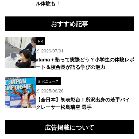
ル体験も！
おすすめ記事
PR
2026/07/01
atama＋塾って実際どう？小学生の体験レポ
ート＆校舎長が語る学びの魅力
所沢ニュース
2025/06/26
【全日本】初表彰台！所沢出身の若手バイ
クレーサー松島璃空 選手
広告掲載について