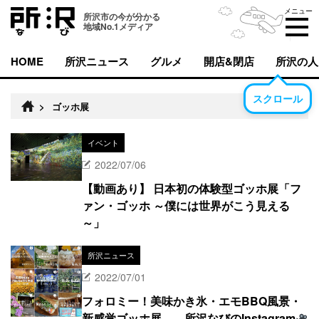
メニュー
所沢市の今が分かる
地域No.1メディア
HOME
所沢ニュース
グルメ
開店&閉店
所沢の人
スクロール
>
ゴッホ展
イベント
2022/07/06
【動画あり】 日本初の体験型ゴッホ展「フ
ァン・ゴッホ ­～僕には世界がこう見える
～」
所沢ニュース
2022/07/01
フォロミー！美味かき氷・エモBBQ風景・
新感覚ゴッホ展……所沢なびのInstagram