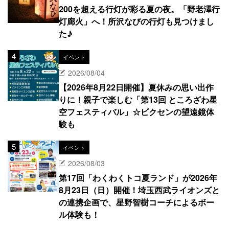
200を超える行灯が彩る夏の夜。「野老澤行
灯廊火」へ！所沢なびの行灯も見つけまし
た♪
イベント
2026/08/04
【2026年8月22日開催】夏休みの思い出作
りに！親子で楽しむ「第13回 ところざわ星
空フェスティバル」☆ビクセンの望遠鏡体
験も
イベント
2026/08/03
第17回「わくわくトコ夏ランド」が2026年
8月23日（日）開催！埼玉西武ライオンズと
の連携企画で、星野智樹コーチによるボー
ル体験も！