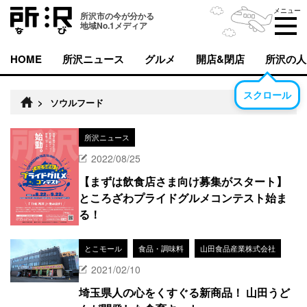
メニュー
所沢市の今が分かる
地域No.1メディア
HOME
所沢ニュース
グルメ
開店&閉店
所沢の人
スクロール
>
ソウルフード
所沢ニュース
2022/08/25
【まずは飲食店さま向け募集がスタート】
ところざわプライドグルメコンテスト始ま
る！
とこモール
食品・調味料
山田食品産業株式会社
2021/02/10
埼玉県人の心をくすぐる新商品！ 山田うど