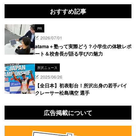
おすすめ記事
PR
2026/07/01
atama＋塾って実際どう？小学生の体験レポ
ート＆校舎長が語る学びの魅力
所沢ニュース
2025/06/26
【全日本】初表彰台！所沢出身の若手バイ
クレーサー松島璃空 選手
広告掲載について