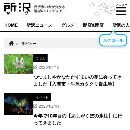
メニュー
所沢市の今が分かる
地域No.1メディア
HOME
所沢ニュース
グルメ
開店&閉店
所沢の人
スクロール
>
ラビュー
コラム
2023/04/18
つつましやかなたたずまいの花に会ってき
ました【入間市・牛沢カタクリ自生地】
イベント
2023/02/01
今年で10年目の【あしがくぼの氷柱】に行
ってきました