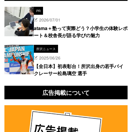
PR
2026/07/01
atama＋塾って実際どう？小学生の体験レポ
ート＆校舎長が語る学びの魅力
所沢ニュース
2025/06/26
【全日本】初表彰台！所沢出身の若手バイ
クレーサー松島璃空 選手
広告掲載について