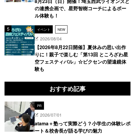
8月23日（日）開催！埼玉西武ライオンズと
の連携企画で、星野智樹コーチによるボー
ル体験も！
イベント
NEW
2026/08/04
【2026年8月22日開催】夏休みの思い出作
りに！親子で楽しむ「第13回 ところざわ星
空フェスティバル」☆ビクセンの望遠鏡体
験も
おすすめ記事
PR
2026/07/01
atama＋塾って実際どう？小学生の体験レポ
ート＆校舎長が語る学びの魅力