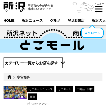
メニュー
所沢市の今が分かる
地域No.1メディア
HOME
所沢ニュース
グルメ
開店&閉店
所沢の人
スクロール
カテゴリー一覧からお店を探す
>
宇宙熊手
とこモールニュース
とこモール
工芸品・雑貨
面亀
2021/12/23